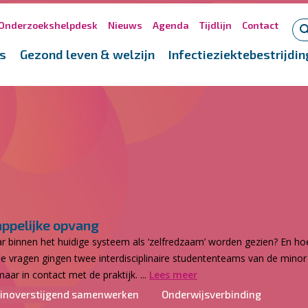
Onderzoekshelpdesk
Nieuws
Agenda
Tijdlijn
Contact
s
Gezond leven & welzijn
Infectieziektebestrijdin
ppelijke opvang
r binnen het huidige systeem als ‘zelfredzaam’ worden gezien? En hoe
 vragen gingen twee interdisciplinaire studententeams van de minor 
ar in contact met de praktijk. ...
Lees meer
inoverstijgend samenwerken
Onderwijsverbinding