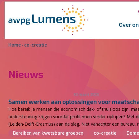
Overslaan en naar de inhoud gaan
Direct naar de hoofdnavigatie
Over on
Home
•
co-creatie
Nieuws
30 maart 2026
Samen werken aan oplossingen voor maatscha
Hoe bereik je mensen die economisch dak- of thuisloos zijn, maa
ondersteuning krijgen voordat problemen verder oplopen? Met die
(Leiden-Delft-Erasmus) aan de slag. Niet vanachter een bureau, ma
Bereiken van kwetsbare groepen
co-creatie
Dome