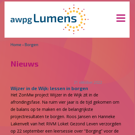
Overslaan en naar de inhoud gaan
Direct naar de hoofdnavigatie
Home
•
Borgen
Nieuws
21 oktober 2022
Wijzer in de Wijk: lessen in borgen
Het ZonMw project Wijzer in de Wijk zit in de
afrondingsfase. Na ruim vier jaar is de tijd gekomen om
de balans op te maken en de belangrijkste
projectresultaten te borgen. Roos Jansen en Hanneke
Lakenvelt van het RIVM Loket Gezond Leven verzorgden
op 22 september een leersessie over “Borging” voor de