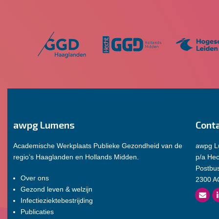
awpg Lumens
Cont
Academische Werkplaats Publieke Gezondheid van de
awpg 
regio’s Haaglanden en Hollands Midden.
p/a He
Postbu
Over ons
2300 A
Gezond leven & welzijn
Infectieziektebestrijding
Publicaties