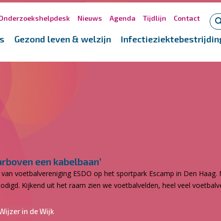
Onderzoekshelpdesk
Nieuws
Agenda
Tijdlijn
Contact
s
Gezond leven & welzijn
Infectieziektebestrijdin
aarboven een kabelbaan’
ine van voetbalvereniging ESDO op het sportpark Escamp in Den Haag.
odigd. Kijkend uit het raam zien we voetbalvelden, heel veel voetbalve
Wijzer in de Wijk