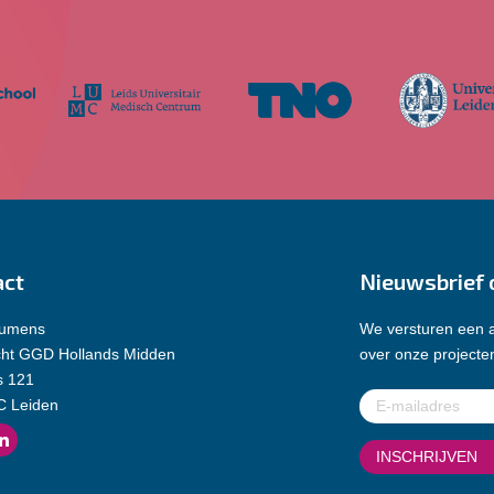
act
Nieuwsbrief 
Lumens
We versturen een a
cht GGD Hollands Midden
over onze projecten
s 121
E-
C Leiden
mailadres
(Vereist)