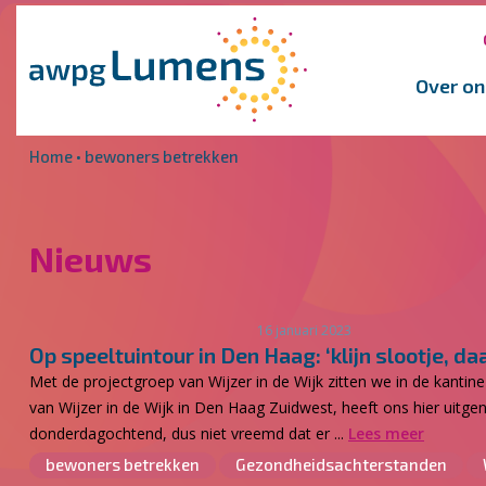
Overslaan en naar de inhoud gaan
Direct naar de hoofdnavigatie
Over on
Home
•
bewoners betrekken
Nieuws
16 januari 2023
Op speeltuintour in Den Haag: ‘klijn slootje, d
Met de projectgroep van Wijzer in de Wijk zitten we in de kant
van Wijzer in de Wijk in Den Haag Zuidwest, heeft ons hier uitgen
donderdagochtend, dus niet vreemd dat er ...
Lees meer
bewoners betrekken
Gezondheidsachterstanden