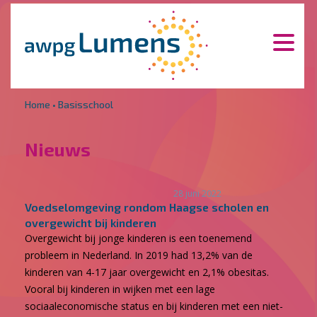
Overslaan en naar de inhoud gaan
Direct naar de hoofdnavigatie
Home
•
Basisschool
Nieuws
28 juni 2022
Voedselomgeving rondom Haagse scholen en
overgewicht bij kinderen
Overgewicht bij jonge kinderen is een toenemend
probleem in Nederland. In 2019 had 13,2% van de
kinderen van 4-17 jaar overgewicht en 2,1% obesitas.
Vooral bij kinderen in wijken met een lage
sociaaleconomische status en bij kinderen met een niet-