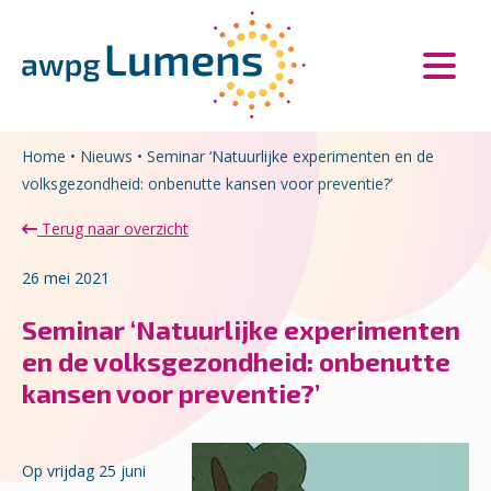
Overslaan en naar de inhoud gaan
Direct naar de hoofdnavigatie
Home
•
Nieuws
•
Seminar ‘Natuurlijke experimenten en de
volksgezondheid: onbenutte kansen voor preventie?’
Terug naar overzicht
26 mei 2021
Seminar ‘Natuurlijke experimenten
en de volksgezondheid: onbenutte
kansen voor preventie?’
Op vrijdag 25 juni