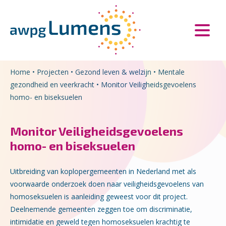
Overslaan en naar de inhoud gaan
Direct naar de hoofdnavigatie
Home
•
Projecten
•
Gezond leven & welzijn
•
Mentale
gezondheid en veerkracht
•
Monitor Veiligheidsgevoelens
homo- en biseksuelen
Monitor Veiligheidsgevoelens
homo- en biseksuelen
Uitbreiding van koplopergemeenten in Nederland met als
voorwaarde onderzoek doen naar veiligheidsgevoelens van
homoseksuelen is aanleiding geweest voor dit project.
Deelnemende gemeenten zeggen toe om discriminatie,
intimidatie en geweld tegen homoseksuelen krachtig te