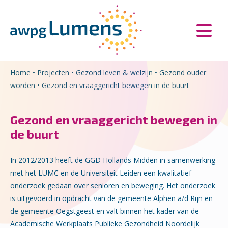
Overslaan en naar de inhoud gaan
Direct naar de hoofdnavigatie
Home
•
Projecten
•
Gezond leven & welzijn
•
Gezond ouder
worden
•
Gezond en vraaggericht bewegen in de buurt
Gezond en vraaggericht bewegen in
de buurt
In 2012/2013 heeft de GGD Hollands Midden in samenwerking
met het LUMC en de Universiteit Leiden een kwalitatief
onderzoek gedaan over senioren en beweging. Het onderzoek
is uitgevoerd in opdracht van de gemeente Alphen a/d Rijn en
de gemeente Oegstgeest en valt binnen het kader van de
Academische Werkplaats Publieke Gezondheid Noordelijk