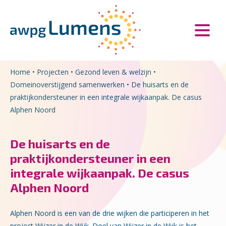
Overslaan en naar de inhoud gaan
Direct naar de hoofdnavigatie
Home
•
Projecten
•
Gezond leven & welzijn
•
Domeinoverstijgend samenwerken
•
De huisarts en de
praktijkondersteuner in een integrale wijkaanpak. De casus
Alphen Noord
De huisarts en de
praktijkondersteuner in een
integrale wijkaanpak. De casus
Alphen Noord
Alphen Noord is een van de drie wijken die participeren in het
project Wijzer in de Wijk. Doel van Wijzer in de Wijk is het