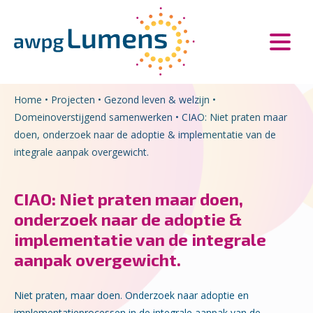
Overslaan en naar de inhoud gaan
Direct naar de hoofdnavigatie
Home
•
Projecten
•
Gezond leven & welzijn
•
Domeinoverstijgend samenwerken
•
CIAO: Niet praten maar
doen, onderzoek naar de adoptie & implementatie van de
integrale aanpak overgewicht.
CIAO: Niet praten maar doen,
onderzoek naar de adoptie &
implementatie van de integrale
aanpak overgewicht.
Niet praten, maar doen. Onderzoek naar adoptie en
implementatieprocessen in de integrale aanpak van de