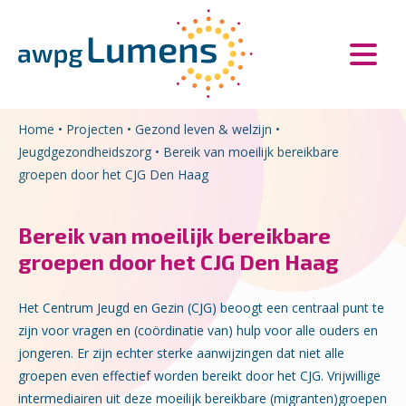
Overslaan en naar de inhoud gaan
Direct naar de hoofdnavigatie
Home
•
Projecten
•
Gezond leven & welzijn
•
Jeugdgezondheidszorg
•
Bereik van moeilijk bereikbare
groepen door het CJG Den Haag
Bereik van moeilijk bereikbare
groepen door het CJG Den Haag
Het Centrum Jeugd en Gezin (CJG) beoogt een centraal punt te
zijn voor vragen en (coördinatie van) hulp voor alle ouders en
jongeren. Er zijn echter sterke aanwijzingen dat niet alle
groepen even effectief worden bereikt door het CJG. Vrijwillige
intermediairen uit deze moeilijk bereikbare (migranten)groepen