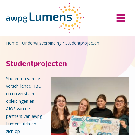
Overslaan en naar de inhoud gaan
Direct naar de hoofdnavigatie
Home
•
Onderwijsverbinding
•
Studentprojecten
Studentprojecten
Studenten van de
verschillende HBO
en universitaire
opleidingen en
AIOS van de
partners van awpg
Lumens richten
zich op