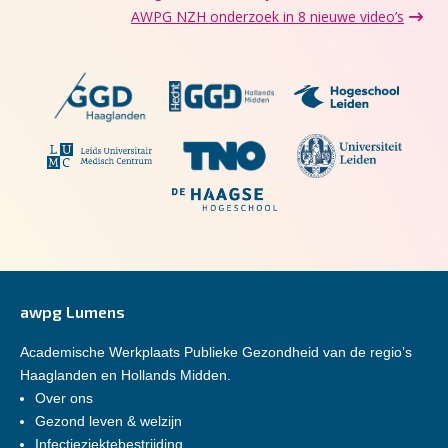
AWPG NZH onderzoek in 8 nieuwe video’s
awpg Lumens
Academische Werkplaats Publieke Gezondheid van de regio’s
Haaglanden en Hollands Midden.
Over ons
Gezond leven & welzijn
Infectieziektebestrijding