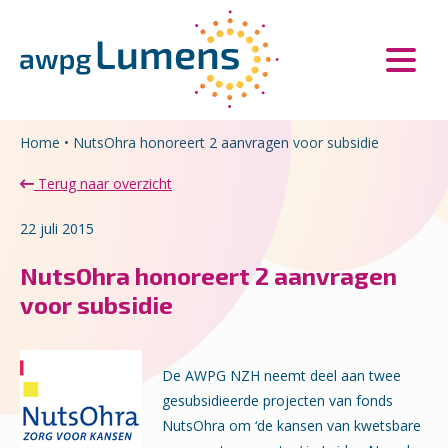
Overslaan en naar de inhoud gaan
Direct naar de hoofdnavigatie
Home
•
NutsOhra honoreert 2 aanvragen voor subsidie
Terug naar overzicht
22 juli 2015
NutsOhra honoreert 2 aanvragen
voor subsidie
De AWPG NZH neemt deel aan twee
gesubsidieerde projecten van fonds
NutsOhra om ‘de kansen van kwetsbare