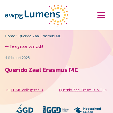
Overslaan en naar de inhoud gaan
Direct naar de hoofdnavigatie
Home
•
Querido Zaal Erasmus MC
Terug naar overzicht
4 februari 2025
Querido Zaal Erasmus MC
LUMC collegezaal 4
Querido Zaal Erasmus MC