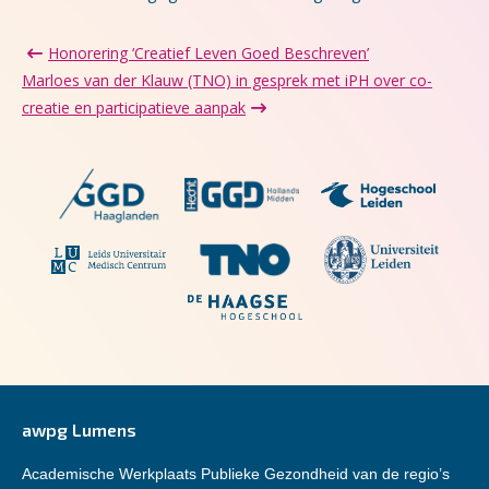
Honorering ‘Creatief Leven Goed Beschreven’
Marloes van der Klauw (TNO) in gesprek met iPH over co-
creatie en participatieve aanpak
awpg Lumens
Academische Werkplaats Publieke Gezondheid van de regio’s