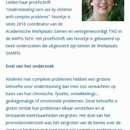
Leiden haar proefschrift
“
Understanding care use by children
with complex problems
”. Noortje is
sinds 2016 coördinator van de
Academische Werkplaats Samen en vertegenwoordigt TNO in
de AWPG NZH. Het proefschrift van Noortje is gebaseerd op
twee onderzoeken die uitgevoerd zijn binnen de Werkplaats
SAMEN.
Doel van het onderzoek
Kinderen met complexe problemen hebben een grotere
behoefte voor ondersteuning dan men zou verwachten op
basis van hun chronische, fysieke, ontwikkelings-,
gedragsmatige of emotionele problemen. Deze behoefte is
groter omdat hun problemen elkaar versterken en al
bestaande kwetsbaarheden vergroten. Het doel van het
promotieonderzoek was het vergroten van de kennis over de
zorg van kinderen met (een risico op) complexe problemen en