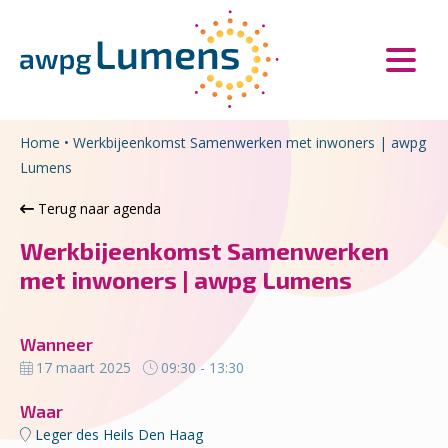
Overslaan en naar de inhoud gaan
Direct naar de hoofdnavigatie
Home
•
Werkbijeenkomst Samenwerken met inwoners | awpg
Lumens
Terug naar agenda
Werkbijeenkomst Samenwerken
met inwoners | awpg Lumens
Wanneer
17 maart 2025
09:30 - 13:30
Waar
Leger des Heils Den Haag