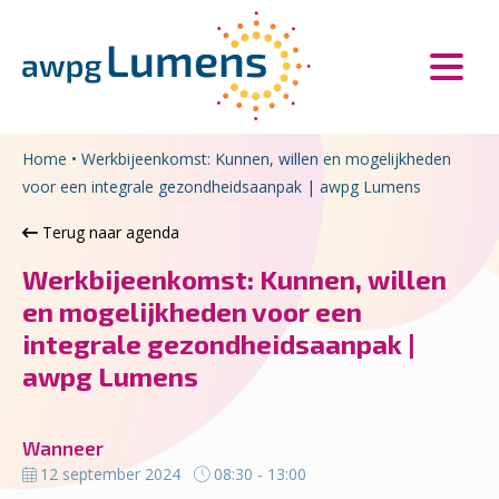
Overslaan en naar de inhoud gaan
Direct naar de hoofdnavigatie
Home
•
Werkbijeenkomst: Kunnen, willen en mogelijkheden
voor een integrale gezondheidsaanpak | awpg Lumens
Terug naar agenda
Werkbijeenkomst: Kunnen, willen
en mogelijkheden voor een
integrale gezondheidsaanpak |
awpg Lumens
Wanneer
12 september 2024
08:30 - 13:00