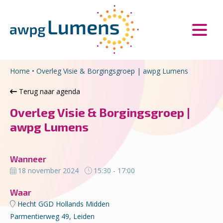
Overslaan en naar de inhoud gaan
Direct naar de hoofdnavigatie
Home
•
Overleg Visie & Borgingsgroep | awpg Lumens
Terug naar agenda
Overleg Visie & Borgingsgroep |
awpg Lumens
Wanneer
18 november 2024
15:30 - 17:00
Waar
Hecht GGD Hollands Midden
Parmentierweg 49, Leiden