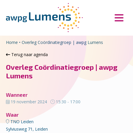
Overslaan en naar de inhoud gaan
Direct naar de hoofdnavigatie
Home
•
Overleg Coördinatiegroep | awpg Lumens
Terug naar agenda
Overleg Coördinatiegroep | awpg
Lumens
Wanneer
19 november 2024
15:30 - 17:00
Waar
TNO Leiden
Sylviusweg 71, Leiden