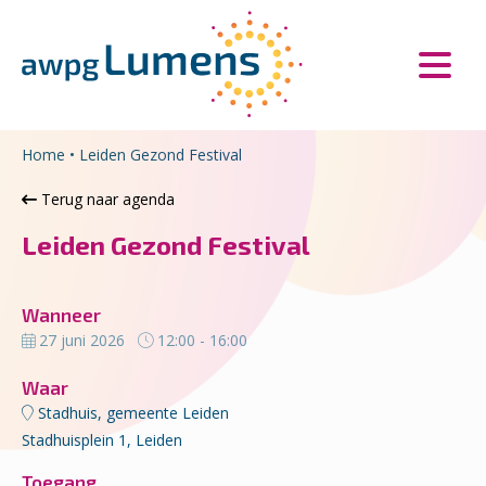
Overslaan en naar de inhoud gaan
Direct naar de hoofdnavigatie
Home
•
Leiden Gezond Festival
Terug naar agenda
Leiden Gezond Festival
Wanneer
27 juni 2026
12:00 - 16:00
Waar
Stadhuis, gemeente Leiden
Stadhuisplein 1, Leiden
Toegang