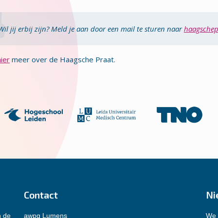
Wil jij erbij zijn? Meld je aan door een mail te sturen naar
haagschep
hier
meer over de Haagsche Praat.
Contact
Ni
n de
awpg Lumens
We 