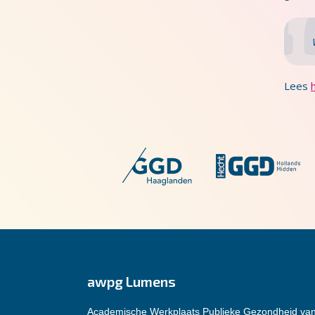
Lees
awpg Lumens
Academische Werkplaats Publieke Gezondheid va