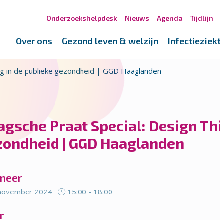
Onderzoekshelpdesk
Nieuws
Agenda
Tijdlijn
Over ons
Gezond leven & welzijn
Infectieziek
ing in de publieke gezondheid | GGD Haaglanden
gsche Praat Special: Design Thi
zondheid | GGD Haaglanden
neer
november 2024
15:00 - 18:00
r