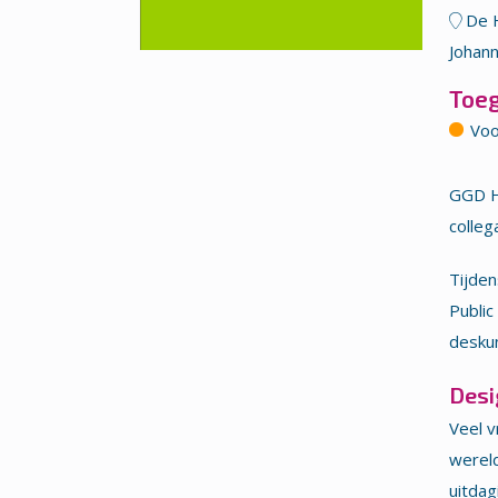
De 
Johann
Toe
Voo
GGD H
colleg
Tijden
Public
desku
Desi
Veel v
wereld
uitdag