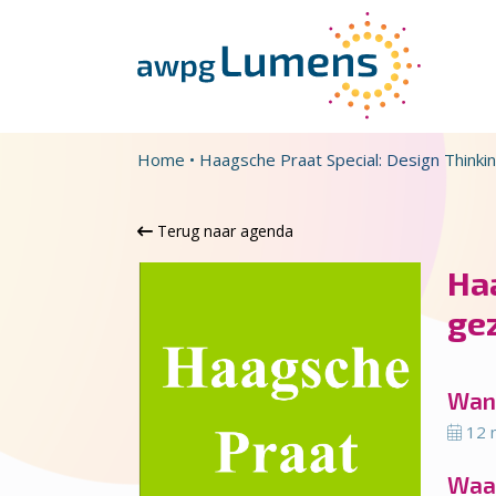
Overslaan en naar de inhoud gaan
Direct naar de hoofdnavigatie
Home
•
Haagsche Praat Special: Design Think
Terug naar agenda
Haa
ge
Wan
12 
Waa