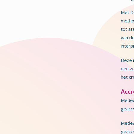
Met De
method
tot st
van de
interp
Deze 
een zo
het cr
Accr
Medew
geacc
Medew
geacc