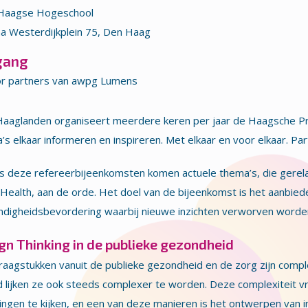
Haagse Hogeschool
a Westerdijkplein 75, Den Haag
gang
r partners van awpg Lumens
aaglanden organiseert meerdere keren per jaar de Haagsche Pr
a’s elkaar informeren en inspireren. Met elkaar en voor elkaar. 
s deze refereerbijeenkomsten komen actuele thema’s, die gerel
 Health, aan de orde. Het doel van de bijeenkomst is het aanbie
ndigheidsbevordering waarbij nieuwe inzichten verworven worde
gn Thinking in de publieke gezondheid
raagstukken vanuit de publieke gezondheid en de zorg zijn comp
 lijken ze ook steeds complexer te worden. Deze complexiteit 
ingen te kijken, en een van deze manieren is het ontwerpen van i