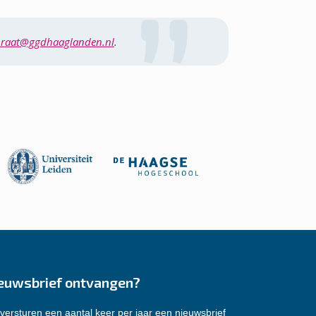
raat@ggdhaaglanden.nl
.
euwsbrief ontvangen?
versturen een aantal keer per jaar een nieuwsbrief