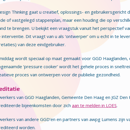
sign Thinking gaat u creatief, oplossings- en gebruikersgericht
e of vastgelegd stappenplan, maar een houding die op verschil
and te brengen. U bekijkt een vraagstuk vanuit het perspectief v
 interventie. Dit vraagt van u als ‘ontwerper’ om u echt in te lev
retaties) van deze eindgebruiker.
middag wordt speciaal op maat gemaakt voor GGD Haaglanden, om
genaamde ‘pressure cooker’ wordt het gehele proces in sneltre
eatieve proces van ontwerpen voor de publieke gezondheid.
editatie
erkers van GGD Haaglanden, Gemeente Den Haag en JGZ Den
rediteerde bijeenkomsten door zich
aan te melden in LOES
.
erkers van andere GGD’en en partners van awpg Lumens zijn van
rediteerd worden.