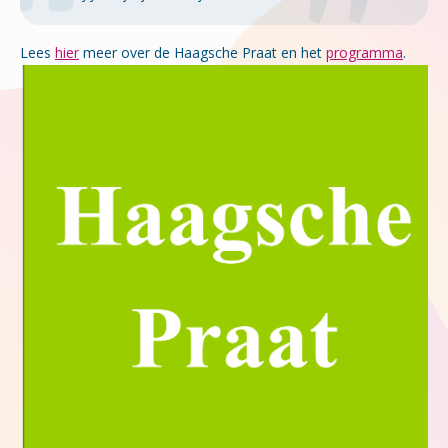
Lees
hier
meer over de Haagsche Praat en het
programma
.