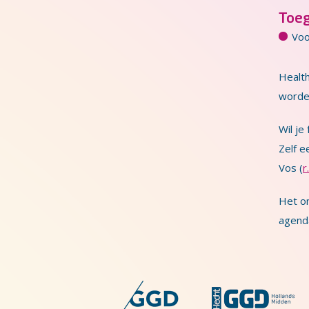
Toe
Voo
Healt
worden
Wil je
Zelf e
Vos (
r
Het o
agenda