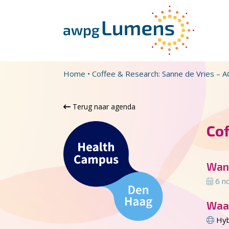
Overslaan en naar de inhoud gaan
Direct naar de hoofdnavigatie
Home
•
Coffee & Research: Sanne de Vries –
Terug naar agenda
Co
Wan
6 n
Waa
Hyb