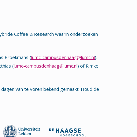
ybride Coffee & Research waarin onderzoeken
ias Broekmans (
lumc-campusdenhaag@lumc.nl
).
thias (
lumc-campusdenhaag@lumc.nl
) of Rimke
 dagen van te voren bekend gemaakt. Houd de