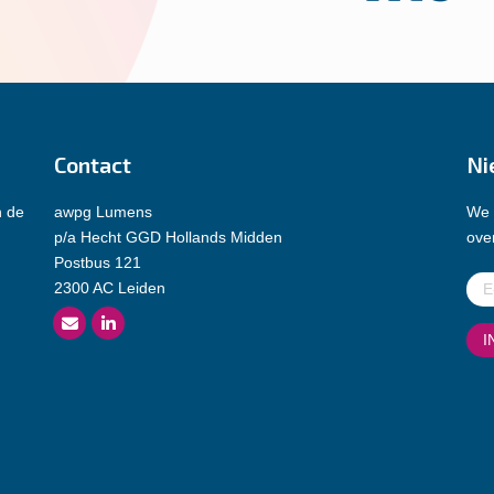
Contact
Ni
n de
awpg Lumens
We 
p/a Hecht GGD Hollands Midden
over
Postbus 121
E-
2300 AC Leiden
mai