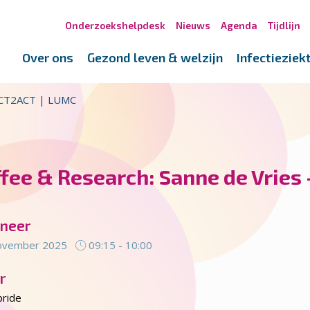
Onderzoekshelpdesk
Nieuws
Agenda
Tijdlijn
Over ons
Gezond leven & welzijn
Infectieziek
 ACT2ACT | LUMC
ffee & Research: Sanne de Vries
neer
ovember 2025
09:15 - 10:00
r
ride