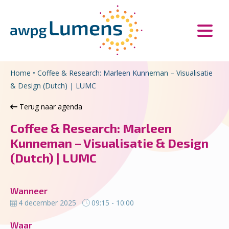
Overslaan en naar de inhoud gaan
Direct naar de hoofdnavigatie
Home
•
Coffee & Research: Marleen Kunneman – Visualisatie
& Design (Dutch) | LUMC
Terug naar agenda
Coffee & Research: Marleen
Kunneman – Visualisatie & Design
(Dutch) | LUMC
Wanneer
4 december 2025
09:15 - 10:00
Waar