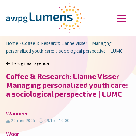
Overslaan en naar de inhoud gaan
Direct naar de hoofdnavigatie
Home
•
Coffee & Research: Lianne Visser – Managing
personalized youth care: a sociological perspective | LUMC
Terug naar agenda
Coffee & Research: Lianne Visser –
Managing personalized youth care:
a sociological perspective | LUMC
Wanneer
22 mei 2025
09:15 - 10:00
Waar