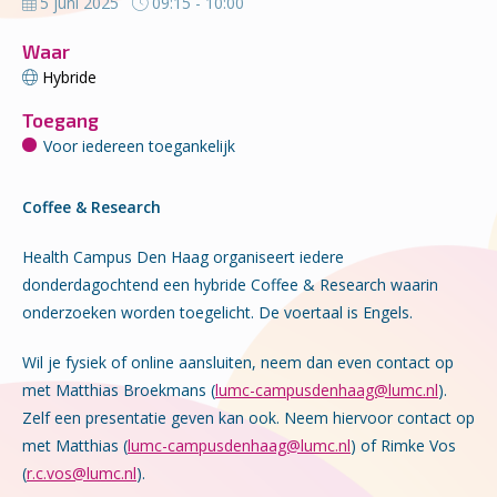
5 juni 2025
09:15 - 10:00
Waar
Hybride
Toegang
Voor iedereen toegankelijk
Coffee & Research
Health Campus Den Haag organiseert iedere
donderdagochtend een hybride Coffee & Research waarin
onderzoeken worden toegelicht. De voertaal is Engels.
Wil je fysiek of online aansluiten, neem dan even contact op
met Matthias Broekmans (
lumc-campusdenhaag@lumc.nl
).
Zelf een presentatie geven kan ook. Neem hiervoor contact op
met Matthias (
lumc-campusdenhaag@lumc.nl
) of Rimke Vos
(
r.c.vos@lumc.nl
).