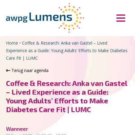
Overslaan en naar de inhoud gaan
Direct naar de hoofdnavigatie
Home
•
Coffee & Research: Anka van Gastel – Lived
Experience as a Guide: Young Adults’ Efforts to Make Diabetes
Care Fit | LUMC
Terug naar agenda
Coffee & Research: Anka van Gastel
– Lived Experience as a Guide:
Young Adults’ Efforts to Make
Diabetes Care Fit | LUMC
Wanneer