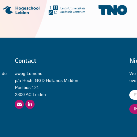
Contact
Ni
n de
awpg Lumens
We 
p/a Hecht GGD Hollands Midden
over
Postbus 121
E-
2300 AC Leiden
mai