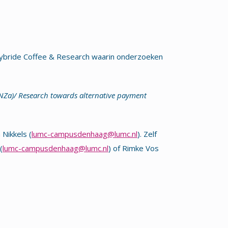
ybride Coffee & Research waarin onderzoeken
(NZa)/ Research towards alternative payment
 Nikkels (
lumc-campusdenhaag@lumc.nl
). Zelf
(
lumc-campusdenhaag@lumc.nl
) of Rimke Vos