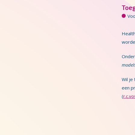
Toe
Voo
Healt
worden
Onder
models
Wil je
een pr
(
r.c.v