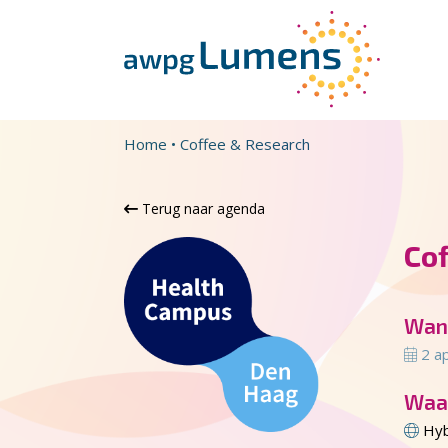
Overslaan en naar de inhoud gaan
Direct naar de hoofdnavigatie
Home
•
Coffee & Research
Terug naar agenda
Co
Wan
2 ap
Waa
Hyb