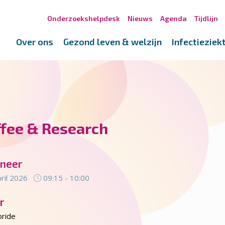
Onderzoekshelpdesk
Nieuws
Agenda
Tijdlijn
Over ons
Gezond leven & welzijn
Infectieziek
ffee & Research
neer
ril 2026
09:15 - 10:00
r
ride