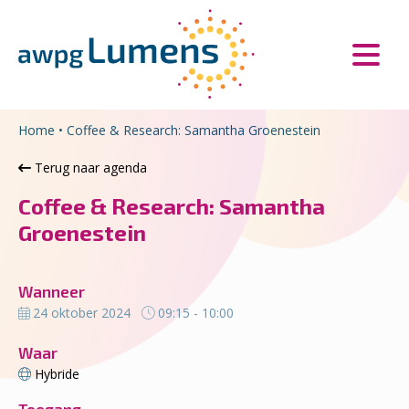
Overslaan en naar de inhoud gaan
Direct naar de hoofdnavigatie
Home
•
Coffee & Research: Samantha Groenestein
Terug naar agenda
Coffee & Research: Samantha
Groenestein
Wanneer
24 oktober 2024
09:15 - 10:00
Waar
Hybride