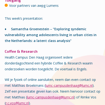
Toegang
Voor partners van awpg Lumens
This week’s presentation:
♦
Samantha Groenestein – “Exploring syndemic
vulnerability among adolescents living in urban cities in
the Netherlands: a latent class analysis”
Coffee & Research
Health Campus Den Haag organiseert iedere
donderdagochtend een hybride Coffee & Research waarin
onderzoeken worden toegelicht. De voertaal is Engels.
Wil je fysiek of online aansluiten, neem dan even contact op
met Matthias Broekmans (
lumc-campusdenhaag@lumc.nl
).
Zelf e
en presentatie geven kan ook. Neem hiervoor contact op
met Matthias (
lumc-campusdenhaag@lumc.nl
) of Rimke Vos
(
r.c.vos@lumc.nl
).