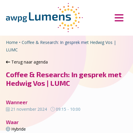
Overslaan en naar de inhoud gaan
Direct naar de hoofdnavigatie
Home
•
Coffee & Research: In gesprek met Hedwig Vos |
LUMC
Terug naar agenda
Coffee & Research: In gesprek met
Hedwig Vos | LUMC
Wanneer
21 november 2024
09:15 - 10:00
Waar
Hybride