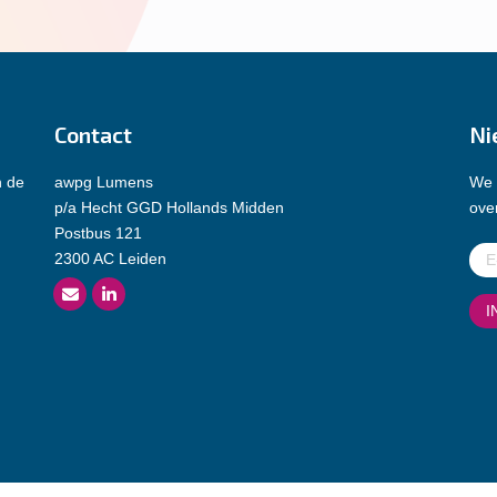
Contact
Ni
n de
awpg Lumens
We 
p/a Hecht GGD Hollands Midden
over
Postbus 121
E-
2300 AC Leiden
mai