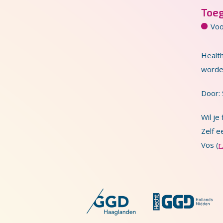
Toe
Voo
Healt
worden
Door:
Wil je
Zelf e
Vos (
r