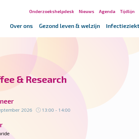
Onderzoekshelpdesk
Nieuws
Agenda
Tijdlijn
Over ons
Gezond leven & welzijn
Infectieziek
ffee & Research
neer
eptember 2026
13:00 - 14:00
r
ride