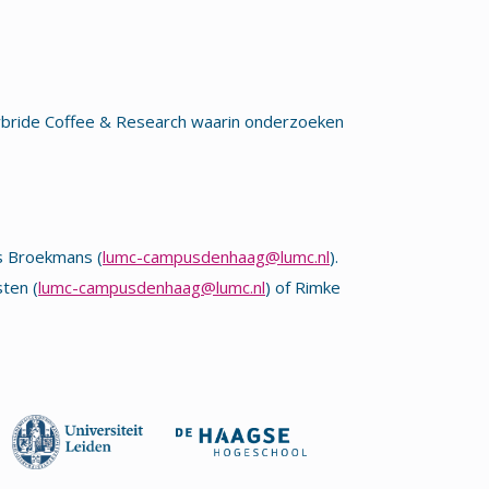
bride Coffee & Research waarin onderzoeken
as Broekmans (
lumc-campusdenhaag@lumc.nl
).
ten (
lumc-campusdenhaag@lumc.nl
) of Rimke