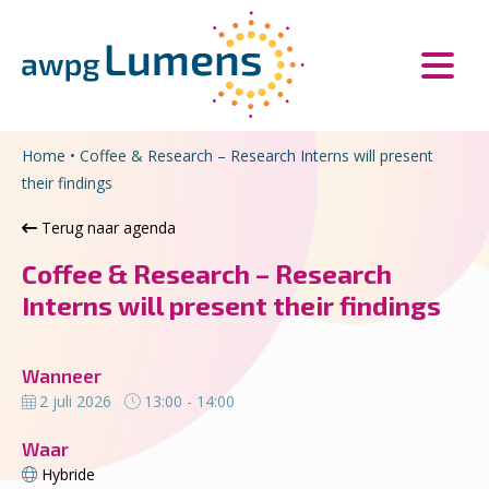
Overslaan en naar de inhoud gaan
Direct naar de hoofdnavigatie
Home
•
Coffee & Research – Research Interns will present
their findings
Terug naar agenda
Coffee & Research – Research
Interns will present their findings
Wanneer
2 juli 2026
13:00 - 14:00
Waar
Hybride