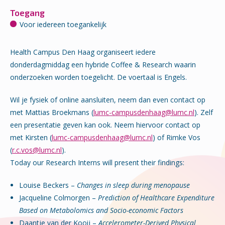
Toegang
Voor iedereen toegankelijk
Health Campus Den Haag organiseert iedere
donderdagmiddag een hybride Coffee & Research waarin
onderzoeken worden toegelicht. De voertaal is Engels.
Wil je fysiek of online aansluiten, neem dan even contact op
met Mattias Broekmans (
lumc-campusdenhaag@lumc.nl
). Zelf
een presentatie geven kan ook. Neem hiervoor contact op
met Kirsten (
lumc-campusdenhaag@lumc.nl
) of Rimke Vos
(
r.c.vos@lumc.nl
).
Today our Research Interns will present their findings:
Louise Beckers –
Changes in sleep during menopause
Jacqueline Colmorgen –
Prediction of Healthcare Expenditure
Based on Metabolomics and Socio-economic Factors
Daantje van der Kooij –
Accelerometer-Derived Physical