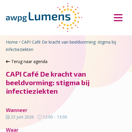
Overslaan en naar de inhoud gaan
Direct naar de hoofdnavigatie
Home
•
CAPI Café De kracht van beeldvorming: stigma bij
infectieziekten
Terug naar agenda
CAPI Café De kracht van
beeldvorming: stigma bij
infectieziekten
Wanneer
23 juni 2026
12:00 - 13:00
Waar