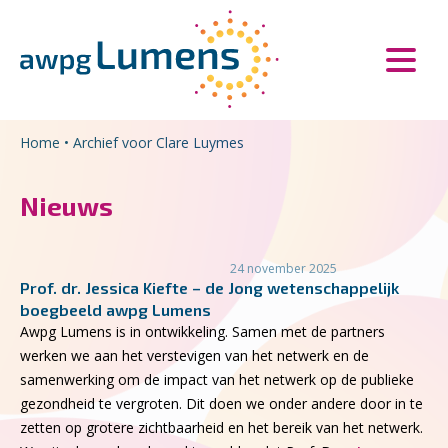
Overslaan en naar de inhoud gaan
Direct naar de hoofdnavigatie
Home
•
Archief voor Clare Luymes
Nieuws
24 november 2025
Prof. dr. Jessica Kiefte – de Jong wetenschappelijk
boegbeeld awpg Lumens
Awpg Lumens is in ontwikkeling. Samen met de partners
werken we aan het verstevigen van het netwerk en de
samenwerking om de impact van het netwerk op de publieke
gezondheid te vergroten. Dit doen we onder andere door in te
zetten op grotere zichtbaarheid en het bereik van het netwerk.