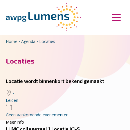
Overslaan en naar de inhoud gaan
Direct naar de hoofdnavigatie
Home
•
Agenda
•
Locaties
Locaties
Locatie wordt binnenkort bekend gemaakt
-
Leiden
Geen aankomende evenementen
Meer info
LUMC collegezaal 1 Locatie K1-S