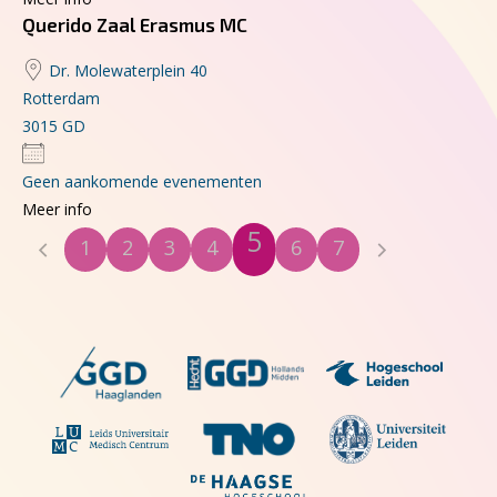
Querido Zaal Erasmus MC
Dr. Molewaterplein 40
Rotterdam
3015 GD
Geen aankomende evenementen
Meer info
5
1
2
3
4
6
7