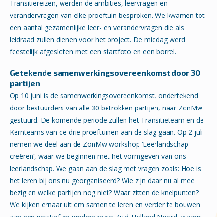
Transitiereizen, werden de ambities, leervragen en
verandervragen van elke proeftuin besproken. We kwamen tot
een aantal gezamenlijke leer- en verandervragen die als
leidraad zullen dienen voor het project. De middag werd
feestelijk afgesloten met een startfoto en een borrel.
Getekende samenwerkingsovereenkomst door 30
partijen
Op 10 juni is de samenwerkingsovereenkomst, ondertekend
door bestuurders van alle 30 betrokken partijen, naar ZonMw
gestuurd. De komende periode zullen het Transitieteam en de
Kernteams van de drie proeftuinen aan de slag gaan. Op 2 juli
nemen we deel aan de ZonMw workshop ‘Leerlandschap
creëren’, waar we beginnen met het vormgeven van ons
leerlandschap. We gaan aan de slag met vragen zoals: Hoe is
het leren bij ons nu georganiseerd? Wie zijn daar nu al mee
bezig en welke partijen nog niet? Waar zitten de knelpunten?
We kijken ernaar uit om samen te leren en verder te bouwen
aan een positief gezondere regio Zuid-Holland Noord, waarin