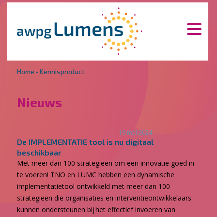
Overslaan en naar de inhoud gaan
Direct naar de hoofdnavigatie
Home
•
Kennisproduct
Nieuws
19 mei 2024
De IMPLEMENTATIE tool is nu digitaal
beschikbaar
Met meer dan 100 strategieën om een innovatie goed in
te voeren! TNO en LUMC hebben een dynamische
implementatietool ontwikkeld met meer dan 100
strategieën die organisaties en interventieontwikkelaars
kunnen ondersteunen bij het effectief invoeren van