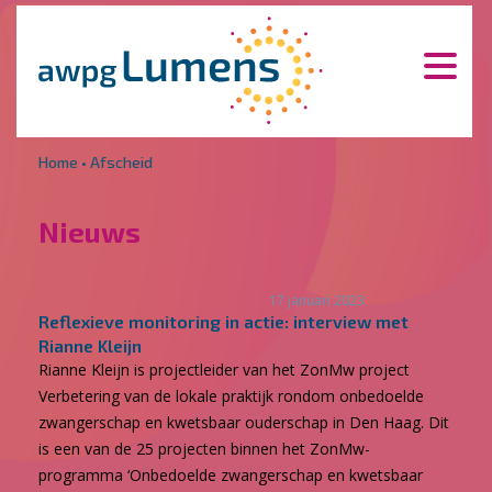
Overslaan en naar de inhoud gaan
Direct naar de hoofdnavigatie
Home
•
Afscheid
Nieuws
17 januari 2023
Reflexieve monitoring in actie: interview met
Rianne Kleijn
Rianne Kleijn is projectleider van het ZonMw project
Verbetering van de lokale praktijk rondom onbedoelde
zwangerschap en kwetsbaar ouderschap in Den Haag. Dit
is een van de 25 projecten binnen het ZonMw-
programma ‘Onbedoelde zwangerschap en kwetsbaar