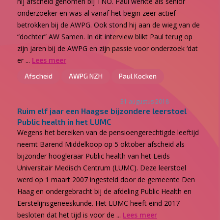
hij afscheid genomen bij TNO. Paul werkte als senior
onderzoeker en was al vanaf het begin zeer actief
betrokken bij de AWPG. Ook stond hij aan de wieg van de
“dochter” AW Samen. In dit interview blikt Paul terug op
zijn jaren bij de AWPG en zijn passie voor onderzoek ‘dat
er ...
Lees meer
Afscheid
AWPG NZH
Paul Kocken
31 augustus 2018
Ruim elf jaar een Haagse bijzondere leerstoel
Public health in het LUMC
Wegens het bereiken van de pensioengerechtigde leeftijd
neemt Barend Middelkoop op 5 oktober afscheid als
bijzonder hoogleraar Public health van het Leids
Universitair Medisch Centrum (LUMC). Deze leerstoel
werd op 1 maart 2007 ingesteld door de gemeente Den
Haag en ondergebracht bij de afdeling Public Health en
Eerstelijnsgeneeskunde. Het LUMC heeft eind 2017
besloten dat het tijd is voor de ...
Lees meer