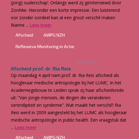
(jong) ouderschap’. Onlangs werd zij geïnterviewd door
ZonMw. Hieronder een korte impressie. Een luisterend
oor zonder oordeel kan al een groot verschil maken
Rianne ...
Lees meer
Afscheid
AWPG NZH
Reflexieve Monitoring in Actie
29 juni 2022
Afscheid prof. dr. Ria Reis
Op maandag 4 april nam prof. dr. Ria Reis afscheid als
hoogleraar medische antropologie bij het LUMC. In het
Academiegebouw te Leiden sprak zij haar afscheidsrede
uit: “Van jonge mensen, de dingen die veranderen:
serendipiteit en syndemie”. Wat maakt het verschil? Ria
Reis werd in 2009 aangesteld bij het LUMC als hoogleraar
medische antropologie in public health. Een vraagstuk dat
...
Lees meer
Afscheid
AWPG NZH