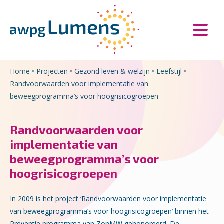
Overslaan en naar de inhoud gaan
Direct naar de hoofdnavigatie
Home
•
Projecten
•
Gezond leven & welzijn
•
Leefstijl
•
Randvoorwaarden voor implementatie van
beweegprogramma’s voor hoogrisicogroepen
Randvoorwaarden voor
implementatie van
beweegprogramma’s voor
hoogrisicogroepen
In 2009 is het project ‘Randvoorwaarden voor implementatie
van beweegprogramma’s voor hoogrisicogroepen’ binnen het
Preventie programma van ZonMW gehonoreerd. De