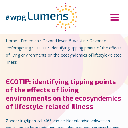
Overslaan en naar de inhoud gaan
Direct naar de hoofdnavigatie
Home
•
Projecten
•
Gezond leven & welzijn
•
Gezonde
leefomgeving
•
ECOTIP: identifying tipping points of the effects
of living environments on the ecosyndemics of lifestyle-related
illness
ECOTIP: identifying tipping points
of the effects of living
environments on the ecosyndemics
of lifestyle-related illness
Zonder ingrijpen zal 40% van de Nederlandse volwassen
bevolking de komende tien jaar lijden aan een chronische niet-