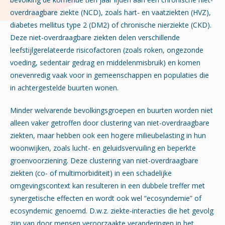
overdraagbare ziekte (NCD), zoals hart- en vaatziekten (HVZ),
diabetes mellitus type 2 (DM2) of chronische nierziekte (CKD).
Deze niet-overdraagbare ziekten delen verschillende
leefstijlgerelateerde risico­factoren (zoals roken, ongezonde
voeding, sedentair gedrag en middelenmisbruik) en komen
onevenredig vaak voor in gemeenschappen en populaties die
in achtergestelde buurten wonen.
Minder welvarende bevolkingsgroepen en buurten worden niet
alleen vaker getroffen door clustering van niet-overdraagbare
ziekten, maar hebben ook een hogere milieubelasting in hun
woonwijken, zoals lucht- en geluidsvervuiling en beperkte
groenvoorziening. Deze clustering van niet-overdraagbare
ziekten (co- of multimorbiditeit) in een schadelijke
omgevingscontext kan resulteren in een dubbele treffer met
synergetische effecten en wordt ook wel “ecosyndemie” of
ecosyndemic genoemd. D.w.z. ziekte-interacties die het gevolg
zijn van door mensen veroorzaakte veranderingen in het